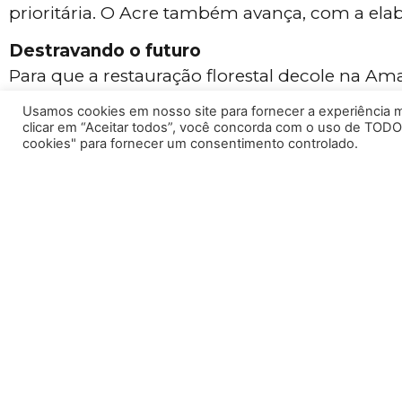
prioritária. O Acre também avança, com a ela
Destravando o futuro
Para que a restauração florestal decole na Am
Usamos cookies em nosso site para fornecer a experiência ma
Harmonizar a regulação entre os estad
clicar em “Aceitar todos”, você concorda com o uso de TODO
Ampliar os incentivos para o restauro v
cookies" para fornecer um consentimento controlado.
Conectar a agenda de restauração com
O relatório completo detalha as políticas e
florestal na região.
O