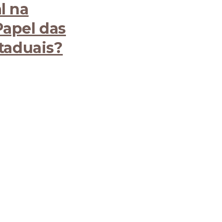
l na
Papel das
staduais?