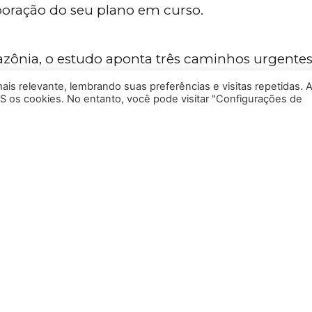
boração do seu plano em curso.
azônia, o estudo aponta três caminhos urgentes
is relevante, lembrando suas preferências e visitas repetidas. 
os;
S os cookies. No entanto, você pode visitar "Configurações de
oluntário e produtivo;
 os mecanismos de mercado, como os crédit
m vigor, suas limitações e oportunidades par
utras Publicações