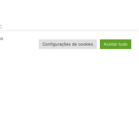
:
Ao
Configurações de cookies
Aceitar tudo
os de carbono.
a acelerar a recuperação