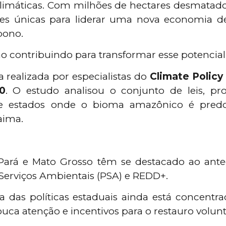
máticas. Com milhões de hectares desmatados
es únicas para liderar uma nova economia de 
bono.
ão contribuindo para transformar esse potencia
 realizada por especialistas do
Climate Policy 
0
. O estudo analisou o conjunto de leis, p
sete estados onde o bioma amazônico é pred
aima.
rá e Mato Grosso têm se destacado ao antecip
erviços Ambientais (PSA) e REDD+.
 das políticas estaduais ainda está concentra
ca atenção e incentivos para o restauro volunt